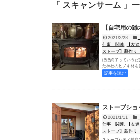
「 スキャンサーム 」
【自宅用の雑
2021/2/28
仕事 関連
,
【友達
ストーブ】薪作り
ほぼ終了っていうだ
た神社のヒノキ材を焚
記事を読む
ストーブショ
2021/1/11
仕事 関連
,
【友達
ストーブ】薪作り
ストーブシティ岐阜