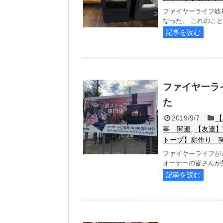
ファイヤーライフ岐
なった。 これのこと。
記事を読む
ファイヤーラ
た
2019/9/7
【
事 関連
,
【友達】
トーブ】薪作り 
ファイヤーライフが
オーナーの皆さんが気
記事を読む