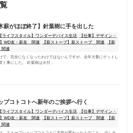
一覧
木薪がほぼ終了】針葉樹に手を出した
【ライフスタイル】ワンダーデバイス生活
,
【仕事】デザイン・
】WD友・薪友 関連
,
【薪ストーブ】薪ストーブ 関連
,
【薪
 関連
けで、完全になくなったわけではないんですが、去年大量にゲットし
く事にした。 針葉樹は火付...
ップコトコトへ新年のご挨拶へ行く
【ライフスタイル】ワンダーデバイス生活
,
【仕事】デザイン・
】WD友・薪友 関連
,
【薪ストーブ】薪ストーブ 関連
,
【薪
 関連
は、ストーブショップコトコトに名前が変わったとのこと。 少しそ