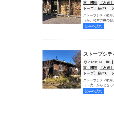
事 関連
,
【友達】
トーブ】薪作り 
ストーブシティ岐阜
うか、雑木の棚の薪が
記事を読む
ストーブシテ
2020/1/4
【
事 関連
,
【友達】
トーブ】薪作り 
ストーブシティ岐阜さ
日（火）からとなって
記事を読む