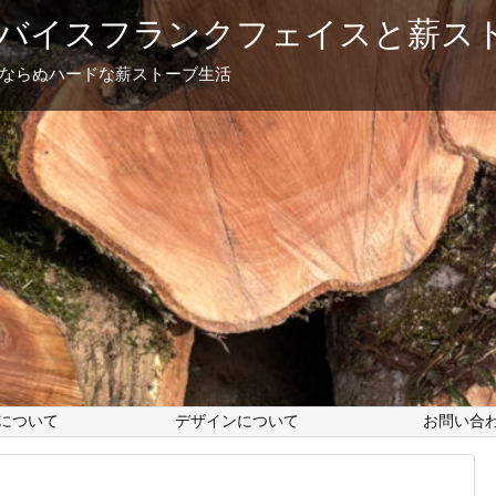
バイスフランクフェイスと薪ス
フならぬハードな薪ストーブ生活
について
デザインについて
お問い合