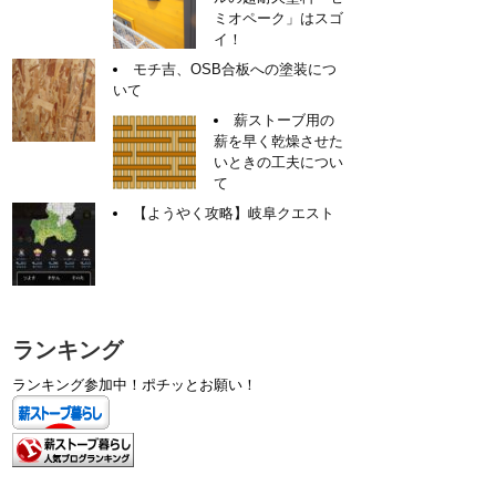
ミオペーク」はスゴ
イ！
モチ吉、OSB合板への塗装につ
いて
薪ストーブ用の
薪を早く乾燥させた
いときの工夫につい
て
【ようやく攻略】岐阜クエスト
ランキング
ランキング参加中！ポチッとお願い！