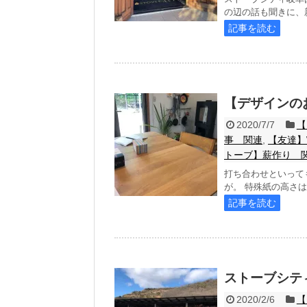
の辺の話も聞きに、新
記事を読む
【デザインの
2020/7/7
【
事 関連
,
【友達】
トーブ】薪作り 
打ち合わせといって
が。 特殊紙の高さは
記事を読む
ストーブシテ
2020/2/6
【