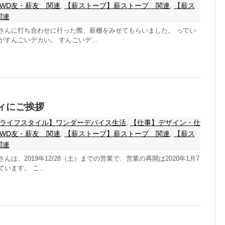
WD友・薪友 関連
,
【薪ストーブ】薪ストーブ 関連
,
【薪ス
関連
さんに打ち合わせに行った際、薪棚をみせてもらいました。 ってい
すんごいデカい。 すんごいデ...
ィにご挨拶
ライフスタイル】ワンダーデバイス生活
,
【仕事】デザイン・仕
WD友・薪友 関連
,
【薪ストーブ】薪ストーブ 関連
,
【薪ス
関連
んは、2019年12/28（土）までの営業で、営業の再開は2020年1月7
います。 こ...