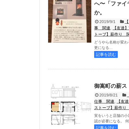
へ〜「ファイ
か。
2019/9/1
【
事 関連
,
【友達】
トーブ】薪作り 
どうやら名称が変わる
更になる...
記事を読む
御嵩町の薪ス
2019/8/21
仕事 関連
,
【友達
ストーブ】薪作り
実をいうと店舗の小
認が必要になる。 何
記事を読む