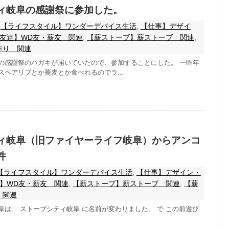
ィ岐阜の感謝祭に参加した。
【ライフスタイル】ワンダーデバイス生活
,
【仕事】デザイ
友達】WD友・薪友 関連
,
【薪ストーブ】薪ストーブ 関連
,
作り 関連
の感謝祭のハガキが届いていたので、参加することにした。 一昨年
ペアリブとか蕎麦とか食べれるのでラ...
ィ岐阜（旧ファイヤーライフ岐阜）からアンコ
件
【ライフスタイル】ワンダーデバイス生活
,
【仕事】デザイン・
】WD友・薪友 関連
,
【薪ストーブ】薪ストーブ 関連
,
【薪
 関連
阜は、 ストーブシティ岐阜 に名前が変わりました。 で この前遊び