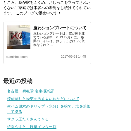
ところ、我が家をふくめ、おしっこを立ってされた
くないご家庭では来客への牽制をし続けてくれてい
ます。 このブログで販売中です！
座わションプレートについて
座わションプレートは、僕が家を建
てている最中（2013.12月）に、 板
間のトイレは、おしっこはねって取
れなくね？ ...
2017-05-31 14:45
otantinbou.com
最近の投稿
名古屋 鶴亀堂 名東極楽店
桜薪割りと煙突を汚す太い薪などについて
生ハム原木のドリップ（水分）を捨て、塩を追加
して塗る
サクラ玉たくさんできる
焼肉やまと 岐阜インター店