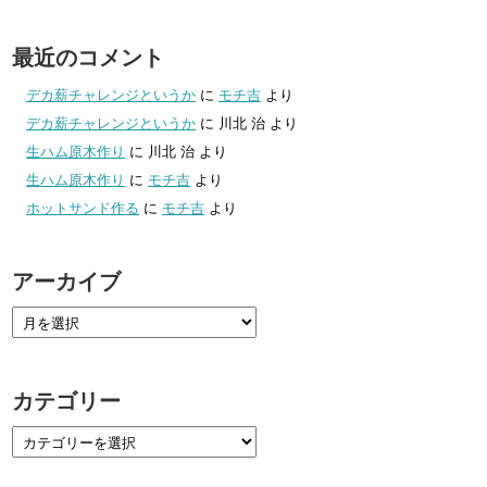
最近のコメント
デカ薪チャレンジというか
に
モチ吉
より
デカ薪チャレンジというか
に
川北 治
より
生ハム原木作り
に
川北 治
より
生ハム原木作り
に
モチ吉
より
ホットサンド作る
に
モチ吉
より
アーカイブ
カテゴリー