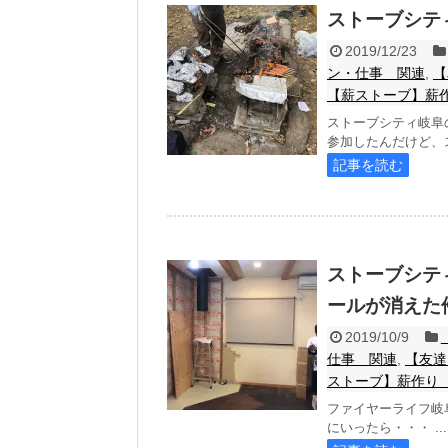
ストーブシテ
2019/12/23
ン・仕事 関連
,
【
【薪ストーブ】薪
ストーブシティ岐阜
参加したんだけど、ス
記事を読む
ストーブシテ
ールが消えた
2019/10/9
仕事 関連
,
【友達
ストーブ】薪作り
ファイヤーライフ岐
にいったら・・・ ...