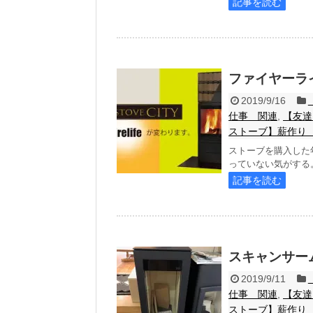
記事を読む
ファイヤーラ
2019/9/16
仕事 関連
,
【友達
ストーブ】薪作り
ストーブを購入した
っていない気がする。
記事を読む
スキャンサー
2019/9/11
仕事 関連
,
【友達
ストーブ】薪作り