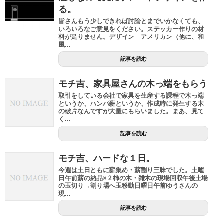
る。
皆さんもう少しできれば討論とまでいかなくても、
いろいろなご意見をください。ステッカー作りの材
料が足りません。デザイン アメリカン（他に、和
風...
記事を読む
モチ吉、家具屋さんの木っ端をもらう
取引をしている会社で家具を生産する課程で木っ端
というか、ハンパ薪というか、作成時に発生する木
の破片なんですが大量にもらいました。まあ、見て
く...
記事を読む
モチ吉、ハードな１日。
今週は土日ともに薪集め・薪割り三昧でした。土曜
日午前薪の納品×２柿の木・雑木の現場回収午後土場
の玉切り→割り場へ玉移動日曜日午前ゆうさんの
現...
記事を読む