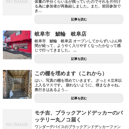
体量の半分くらい玉が残っていたのでそれを片付け
る為に参加者が再集結しました。また、前回参加で
き...
記事を読む
岐阜市 鯱輪 岐阜店
岐阜市 鯱輪 岐阜店 オープンしてからずいぶん時
間が経って、ようやく入りやすくなったかなって感
じで行ってきました。 ...
記事を読む
この棚を埋めます（これから）
はい、写真の棚を埋めていきます。 ざっと４立米以
上入るマスです。 崩れないように、積まなきゃね。
奥行きはあるよう...
記事を読む
モチ吉、ブラックアンドデッカーのバ
ッテリー丸ノコ届く
ワンダーデバイスのブラックアンドデッカーファン