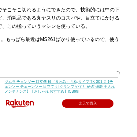
でそこそこ切れるようにできたので、技術的には中の下
ど、消耗品である丸ヤスリのコスパや、目立てにかける
で、この極っていうマシンを使っている。
いる。もっぱら最近はMS261ばかり使っているので、使う
ツムラ チェンソー 目立機 極（きわみ） 4.8φタイプ TK-301-2【チ
ェンソー チェーンソー 目立て 刃 クランプ やすり 研ぎ 研磨 手入れ
メンテナンス】【おしゃれ おすすめ】[CB99]
楽天で購入