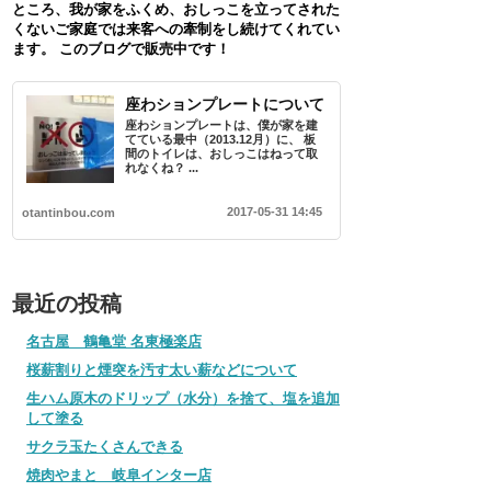
ところ、我が家をふくめ、おしっこを立ってされた
くないご家庭では来客への牽制をし続けてくれてい
ます。 このブログで販売中です！
座わションプレートについて
座わションプレートは、僕が家を建
てている最中（2013.12月）に、 板
間のトイレは、おしっこはねって取
れなくね？ ...
2017-05-31 14:45
otantinbou.com
最近の投稿
名古屋 鶴亀堂 名東極楽店
桜薪割りと煙突を汚す太い薪などについて
生ハム原木のドリップ（水分）を捨て、塩を追加
して塗る
サクラ玉たくさんできる
焼肉やまと 岐阜インター店