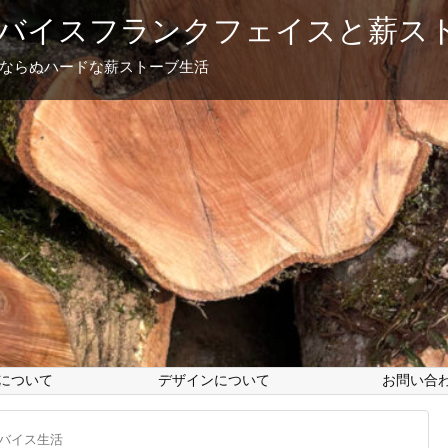
バイスフランクフェイスと薪ス
フならぬハードな薪ストーブ生活
について
デザインについて
お問い合
バイス生活