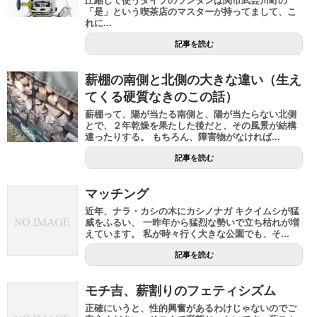
圧縮して使うタイプのランタンは関市武芸川町の
「是」という喫茶店のマスターが持ってまして、こ
れに...
記事を読む
薪棚の南側と北側の大きな違い（生え
てくる硬質なきのこの話）
薪棚って、陽が当たる南側と、陽が当たらない北側
とで、２年乾燥を果たした後だと、その風景が結構
違ったりする。 もちろん、障害物がなければ...
記事を読む
マッチング
近年、ナラ・カシの木にカシノナガ キクイムシが猛
威をふるい、 一昨年から猛烈な勢いで立ち枯れが増
えています。 私が時々行く大きな公園でも、そ...
記事を読む
モチ吉、薪割りのフェティシズム
正確にいうと、性的興奮があるわけじゃないのでご