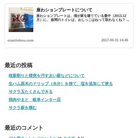
座わションプレートについて
座わションプレートは、僕が家を建てている最中（2013.12
月）に、 板間のトイレは、おしっこはねって取れなくね？ ...
2017-05-31 14:45
otantinbou.com
最近の投稿
桜薪割りと煙突を汚す太い薪などについて
生ハム原木のドリップ（水分）を捨て、塩を追加して塗る
サクラ玉たくさんできる
焼肉やまと 岐阜インター店
サクラ薪を積む
最近のコメント