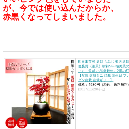
が、今では使い込んだからか、
赤黒くなってしまいました。
即日出荷可 盆栽 もみじ 楽天盆栽
位受賞《絶景》樹齢5年 極美葉
じミニ盆栽 小品盆栽年に2度の
【盆栽 盆栽ミニ 盆栽 誕生日 プ
ダン盆栽 盆栽ギフト】
価格：4980円（税込、送料無料)
(2017/11/29時点)