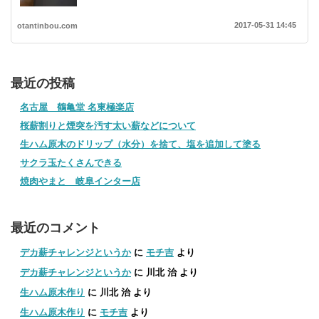
2017-05-31 14:45
otantinbou.com
最近の投稿
名古屋 鶴亀堂 名東極楽店
桜薪割りと煙突を汚す太い薪などについて
生ハム原木のドリップ（水分）を捨て、塩を追加して塗る
サクラ玉たくさんできる
焼肉やまと 岐阜インター店
最近のコメント
デカ薪チャレンジというか
に
モチ吉
より
デカ薪チャレンジというか
に
川北 治
より
生ハム原木作り
に
川北 治
より
生ハム原木作り
に
モチ吉
より