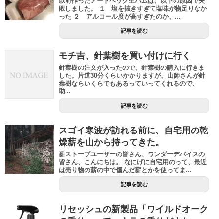
以前作ったアードベッグ生ハムは、以下の原因で失
敗しました。 １ 塩を抜きすぎて塩味が物足りなか
った ２ アルコール度が高すぎたのか、...
記事を読む
モチ吉、針葉樹を買い付けに行く
針葉樹の注文が入ったので、針葉樹の購入に行きま
した。片道30分くらいかかりますが、山師さんが針
葉樹ならいくらでもあるっていってくれるので、
助...
記事を読む
スゴイ寒波が訪れる前に、自宅用の乾
燥薪を山から持ってきた。
薪ストーブユーザーの皆さん、ワンダーデバイスの
皆さん、こんにちは。 なにげに自宅用のって、最近
は売り物の薪の中で傷んだ薪とかを使ってま...
記事を読む
リセッシュの新製品「ワイルドオーク