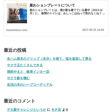
座わションプレートについて
座わションプレートは、僕が家を建てている最中（2013.12
月）に、 板間のトイレは、おしっこはねって取れなくね？ ...
2017-05-31 14:45
otantinbou.com
最近の投稿
生ハム原木のドリップ（水分）を捨て、塩を追加して塗る
サクラ玉たくさんできる
焼肉やまと 岐阜インター店
サクラ薪を積む
生活の木のハーブコーディアル
最近のコメント
デカ薪チャレンジというか
に
モチ吉
より