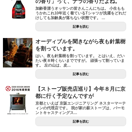
の香り」って、ナラの香りだよね。
加齢香漂うオッサンの皆さんこんにちは。 小生もも
うかれこれ10年近く着ているTシャツが洗濯をどれだ
けしても加齢臭が落ちない状態です。 ...
記事を読む
オーディブルを聞きながら夜も針葉樹
を割っています。
はい、夜も針葉樹を割っています。 とはいえ、だい
たい夜８時くらいまでですが。 頑張って割っていま
す。 左の山は、皮...
記事を読む
【ストーブ販売店巡り】今年８月に京
都に行く予定なんですが
京都といえば 京阪エンジニアリング ネスターマーテ
ィンの代理店です。 我が家の薪ストーブは、バーモ
ントキャスティングス...
記事を読む