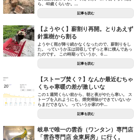
ら、40歳くらいか。...
記事を読む
【ようやく】薪割り再開。とりあえず
針葉樹から割る
ようやく雨が降り続かなくなったので、薪割りをし
た。 っていうか玉は回収してずっと車に積んであっ
たのです。 この時期っていうか、６...
記事を読む
【ストーブ焚く？】なんか最近むちゃ
くちゃ寒暖の差が激しいな
この１週間くらい前から、朝と夜がやたら寒い。 ス
トーブを入れようにも、煙突掃除ができていないか
らまだできない。 っていうか家の中...
記事を読む
岐阜で唯一の雲呑（ワンタン）専門店
「雲呑専門店 金東厨房」に行く。