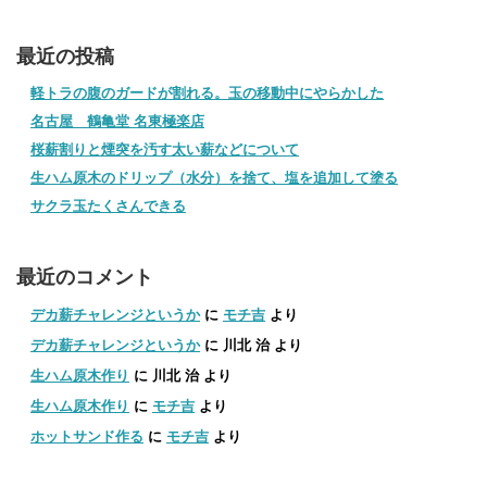
最近の投稿
軽トラの腹のガードが割れる。玉の移動中にやらかした
名古屋 鶴亀堂 名東極楽店
桜薪割りと煙突を汚す太い薪などについて
生ハム原木のドリップ（水分）を捨て、塩を追加して塗る
サクラ玉たくさんできる
最近のコメント
デカ薪チャレンジというか
に
モチ吉
より
デカ薪チャレンジというか
に
川北 治
より
生ハム原木作り
に
川北 治
より
生ハム原木作り
に
モチ吉
より
ホットサンド作る
に
モチ吉
より