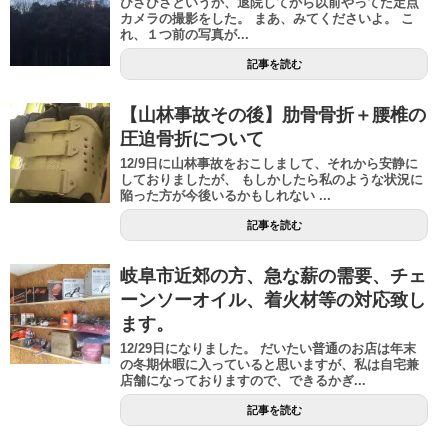
ひさびさというか、退院してから以前やってた定点
カメラの撮影をした。 まあ、みてくださいよ。 こ
れ、１つ前の写真が...
記事を読む
【山林事故その後】肋骨骨折＋腰椎の
圧迫骨折について
12/9日に山林事故をおこしまして、それから安静に
しておりましたが、 もしかしたら私のような状況に
陥った方が今後いるかもしれない ...
記事を読む
岐阜市近郊の方、急な薪の需要、チェ
ーンソーオイル、着火材等の対応致し
ます。
12/29日になりました。 だいたい普通のお店は年末
の冬期休暇に入っていると思いますが、私は自宅兼
店舗になっておりますので、できるかぎ...
記事を読む