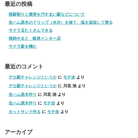
最近の投稿
桜薪割りと煙突を汚す太い薪などについて
生ハム原木のドリップ（水分）を捨て、塩を追加して塗る
サクラ玉たくさんできる
焼肉やまと 岐阜インター店
サクラ薪を積む
最近のコメント
デカ薪チャレンジというか
に
モチ吉
より
デカ薪チャレンジというか
に
川北 治
より
生ハム原木作り
に
川北 治
より
生ハム原木作り
に
モチ吉
より
ホットサンド作る
に
モチ吉
より
アーカイブ