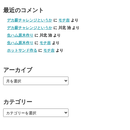
最近のコメント
デカ薪チャレンジというか
に
モチ吉
より
デカ薪チャレンジというか
に
川北 治
より
生ハム原木作り
に
川北 治
より
生ハム原木作り
に
モチ吉
より
ホットサンド作る
に
モチ吉
より
アーカイブ
カテゴリー