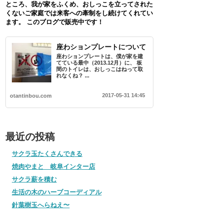
ところ、我が家をふくめ、おしっこを立ってされた
くないご家庭では来客への牽制をし続けてくれてい
ます。 このブログで販売中です！
座わションプレートについて
座わションプレートは、僕が家を建
てている最中（2013.12月）に、 板
間のトイレは、おしっこはねって取
れなくね？ ...
2017-05-31 14:45
otantinbou.com
最近の投稿
サクラ玉たくさんできる
焼肉やまと 岐阜インター店
サクラ薪を積む
生活の木のハーブコーディアル
針葉樹玉へらねえ〜