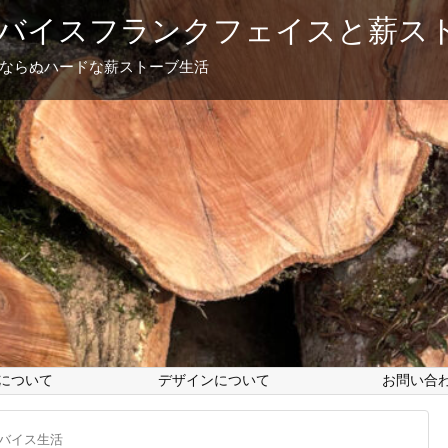
バイスフランクフェイスと薪ス
フならぬハードな薪ストーブ生活
について
デザインについて
お問い合
バイス生活