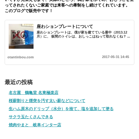
ってされたくないご家庭では来客への牽制をし続けてくれています。
このブログで販売中です！
座わションプレートについて
座わションプレートは、僕が家を建てている最中（2013.12
月）に、 板間のトイレは、おしっこはねって取れなくね？ ...
2017-05-31 14:45
otantinbou.com
最近の投稿
名古屋 鶴亀堂 名東極楽店
桜薪割りと煙突を汚す太い薪などについて
生ハム原木のドリップ（水分）を捨て、塩を追加して塗る
サクラ玉たくさんできる
焼肉やまと 岐阜インター店