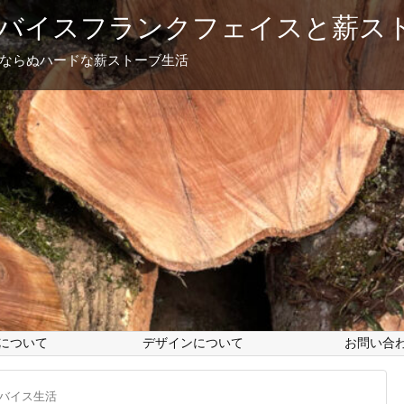
バイスフランクフェイスと薪ス
フならぬハードな薪ストーブ生活
について
デザインについて
お問い合
バイス生活