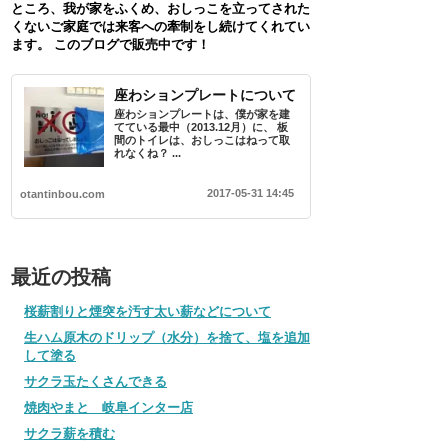
ところ、我が家をふくめ、おしっこを立ってされた
くないご家庭では来客への牽制をし続けてくれてい
ます。 このブログで販売中です！
座わションプレートについて
座わションプレートは、僕が家を建
てている最中（2013.12月）に、 板
間のトイレは、おしっこはねって取
れなくね？ ...
2017-05-31 14:45
otantinbou.com
最近の投稿
桜薪割りと煙突を汚す太い薪などについて
生ハム原木のドリップ（水分）を捨て、塩を追加
して塗る
サクラ玉たくさんできる
焼肉やまと 岐阜インター店
サクラ薪を積む