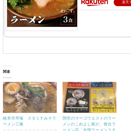
楽天
関連
岐阜市琴塚 スタミナみそラ
関市のマーゴウエストのラー
ーメン三條
メンのこめよし家が、複合ラ
ーメン店「全国ラーメンうま