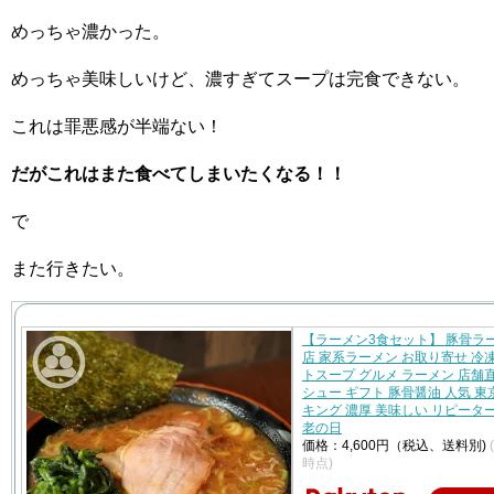
めっちゃ濃かった。
めっちゃ美味しいけど、濃すぎてスープは完食できない。
これは罪悪感が半端ない！
だがこれはまた食べてしまいたくなる！！
で
また行きたい。
【ラーメン3食セット】 豚骨ラ
店 家系ラーメン お取り寄せ 冷
トスープ グルメ ラーメン 店舗
シュー ギフト 豚骨醤油 人気 東
キング 濃厚 美味しい リピータ
老の日
価格：4,600円（税込、送料別)
時点)