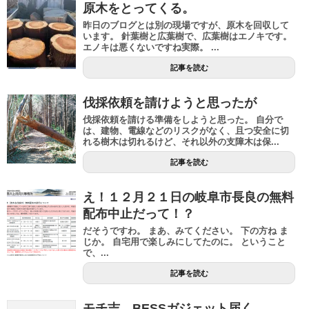
原木をとってくる。
昨日のブログとは別の現場ですが、原木を回収して
います。 針葉樹と広葉樹で、広葉樹はエノキです。
エノキは悪くないですね実際。 ...
記事を読む
伐採依頼を請けようと思ったが
伐採依頼を請ける準備をしようと思った。 自分で
は、建物、電線などのリスクがなく、且つ安全に切
れる樹木は切れるけど、それ以外の支障木は保...
記事を読む
え！１２月２１日の岐阜市長良の無料
配布中止だって！？
だそうですわ。 まあ、みてください。 下の方ね ま
じか。 自宅用で楽しみにしてたのに。 ということ
で、...
記事を読む
モチ吉、BESSガジェット届く