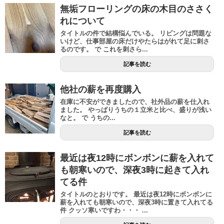
無垢フローリングの床の木目のささく
れについて
タイトルの件で結構悩んでいる。 リビングは問題な
いけど、仕事部屋の床だけやたらはがれて足に刺さ
るのです。 で これを刺さら...
記事を読む
他社の薪を再度購入
在庫に不安ができましたので、社外品の薪を仕入れ
ました。 やっぱりうちの１立米と比べ、盛りが浅い
なと。 で うちの...
記事を読む
最近は夜12時にボンボンに薪を入れて
も朝寒いので、深夜3時に起きて入れ
てる件
タイトルのとおりです。 最近は夜12時にボンボンに
薪を入れても朝寒いので、深夜3時に置きて入れてる
件 クッソ寒いですわ・・・ ...