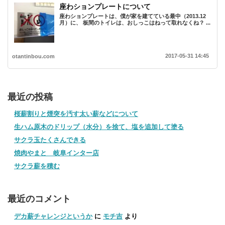
座わションプレートについて
座わションプレートは、僕が家を建てている最中（2013.12
月）に、 板間のトイレは、おしっこはねって取れなくね？ ...
2017-05-31 14:45
otantinbou.com
最近の投稿
桜薪割りと煙突を汚す太い薪などについて
生ハム原木のドリップ（水分）を捨て、塩を追加して塗る
サクラ玉たくさんできる
焼肉やまと 岐阜インター店
サクラ薪を積む
最近のコメント
デカ薪チャレンジというか
に
モチ吉
より