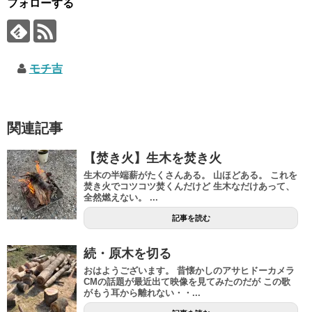
フォローする
モチ吉
関連記事
【焚き火】生木を焚き火
生木の半端薪がたくさんある。 山ほどある。 これを
焚き火でコツコツ焚くんだけど 生木なだけあって、
全然燃えない。 ...
記事を読む
続・原木を切る
おはようございます。 昔懐かしのアサヒドーカメラ
CMの話題が最近出て映像を見てみたのだが この歌
がもう耳から離れない・・...