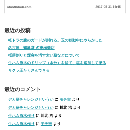
2017-05-31 14:45
otantinbou.com
最近の投稿
軽トラの腹のガードが割れる。玉の移動中にやらかした
名古屋 鶴亀堂 名東極楽店
桜薪割りと煙突を汚す太い薪などについて
生ハム原木のドリップ（水分）を捨て、塩を追加して塗る
サクラ玉たくさんできる
最近のコメント
デカ薪チャレンジというか
に
モチ吉
より
デカ薪チャレンジというか
に
川北 治
より
生ハム原木作り
に
川北 治
より
生ハム原木作り
に
モチ吉
より