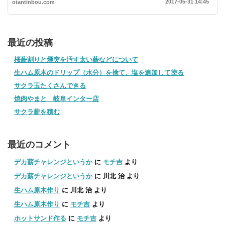
2017-05-31 14:45
otantinbou.com
最近の投稿
桜薪割りと煙突を汚す太い薪などについて
生ハム原木のドリップ（水分）を捨て、塩を追加して塗る
サクラ玉たくさんできる
焼肉やまと 岐阜インター店
サクラ薪を積む
最近のコメント
デカ薪チャレンジというか
に
モチ吉
より
デカ薪チャレンジというか
に
川北 治
より
生ハム原木作り
に
川北 治
より
生ハム原木作り
に
モチ吉
より
ホットサンド作る
に
モチ吉
より