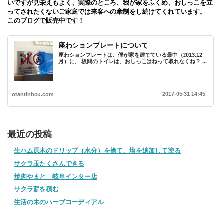
いですが見栄えもよく、実際のところ、我が家をふくめ、おしっこを立
ってされたくないご家庭では来客への牽制をし続けてくれています。
このブログで販売中です！
座わションプレートについて
座わションプレートは、僕が家を建てている最中（2013.12
月）に、 板間のトイレは、おしっこはねって取れなくね？ ...
2017-05-31 14:45
otantinbou.com
最近の投稿
生ハム原木のドリップ（水分）を捨て、塩を追加して塗る
サクラ玉たくさんできる
焼肉やまと 岐阜インター店
サクラ薪を積む
生活の木のハーブコーディアル