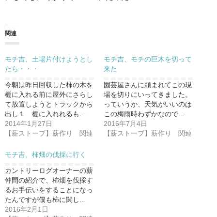
関連
モチ吉、土場片付けようとし
モチ吉、モチの巨木を切って
たら・・・
来た
今朝は昨日回収した柿の木を
園芸屋さんに頼まれてこの現
棚に入れる前に屋外にさらし
場を切りにいってきました。
て放置しようとトラックから
っていうか、天気がいいのは
出し１ 棚に入れれるも…
この梅雨時わずかなので…
2014年1月27日
2016年7月4日
【薪ストーブ】薪作り 関連
【薪ストーブ】薪作り 関連
モチ吉、柿畑の伐採に行く
カントリーログオーナーの薪
仲間の紹介で、柿畑を伐採す
るお手伝いをすることになっ
たんですが僕も柿に関し…
2016年2月1日