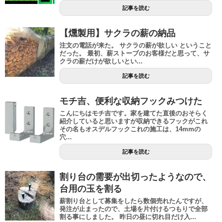
記事を読む
【燻製用】サクラの薪の納品
注文の電話が来た。 サクラの薪が欲しい ということ
だった。 最初、薪ストーブのお客様だと思って、サ
クラの薪だけが欲しいとい...
記事を読む
モチ吉、便利な収納フックみつけた
こんにちはモチ吉です。家を建てた直後のおそらく
紹介していると思いますが収納できるフックがこれ
その名もオスデルフックこれの施工は、14mmの
穴...
記事を読む
割り台の需要が出切ったようなので、
台用の玉を割る
薪割り台として募集をしたら数個売れたんですが、
発注が止まったので、土場を片付けるつもりで全部
割る事にしました。 昨日の昼に切れ目だけ入...