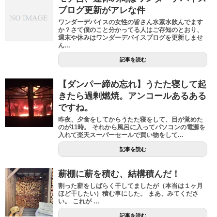
ブログ更新がアレな件
ワンダーデバイスの女性の皆さん水素水飲んでます
か？さて僕のこと分かってる人はご存知のとおり、
週末や休みはワンダーデバイスブログを更新しませ
ん...
記事を読む
【ダンパー締め忘れ】うたた寝して起
きたら過剰燃焼。アンコールあるある
ですね。
昨夜、夕食をしてからうたた寝をして、目が覚めた
のが11時。 それから風呂に入ってパソコンの電源を
入れて楽天スーパーセールで買い物をして...
記事を読む
薪棚に薪を積む、結構積んだ！
割った薪をしばらく干してましたが（本当は１ヶ月
ほど干したい）積む事にした。 まあ、みてくださ
い。 これが ...
記事を読む