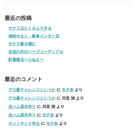
最近の投稿
サクラ玉たくさんできる
焼肉やまと 岐阜インター店
サクラ薪を積む
生活の木のハーブコーディアル
針葉樹玉へらねえ〜
最近のコメント
デカ薪チャレンジというか
に
モチ吉
より
デカ薪チャレンジというか
に
川北 治
より
生ハム原木作り
に
川北 治
より
生ハム原木作り
に
モチ吉
より
ホットサンド作る
に
モチ吉
より