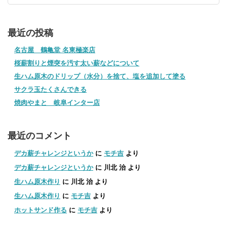
最近の投稿
名古屋 鶴亀堂 名東極楽店
桜薪割りと煙突を汚す太い薪などについて
生ハム原木のドリップ（水分）を捨て、塩を追加して塗る
サクラ玉たくさんできる
焼肉やまと 岐阜インター店
最近のコメント
デカ薪チャレンジというか
に
モチ吉
より
デカ薪チャレンジというか
に
川北 治
より
生ハム原木作り
に
川北 治
より
生ハム原木作り
に
モチ吉
より
ホットサンド作る
に
モチ吉
より