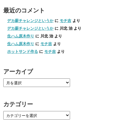
最近のコメント
デカ薪チャレンジというか
に
モチ吉
より
デカ薪チャレンジというか
に
川北 治
より
生ハム原木作り
に
川北 治
より
生ハム原木作り
に
モチ吉
より
ホットサンド作る
に
モチ吉
より
アーカイブ
カテゴリー