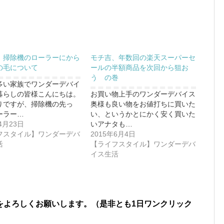
、掃除機のローラーにから
モチ吉、年数回の楽天スーパーセ
の毛について
ールの半額商品を次回から狙お
う の巻
多い家族でワンダーデバイ
暮らしの皆様こんにちは。
お買い物上手のワンダーデバイス
りですが、掃除機の先っ
奥様も良い物をお値打ちに買いた
ーラー…
い、というかとにかく安く買いた
4月23日
いアナタも…
フスタイル】ワンダーデバ
2015年6月4日
活
【ライフスタイル】ワンダーデバ
イス生活
をよろしくお願いします。（是非とも1日ワンクリック