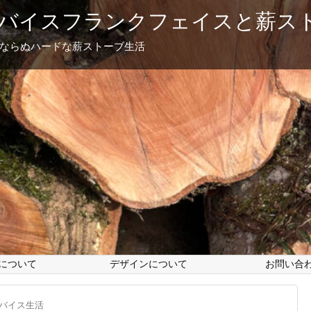
バイスフランクフェイスと薪ス
フならぬハードな薪ストーブ生活
について
デザインについて
お問い合
バイス生活