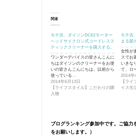
関連
モチ吉、ダイソンDC62モーター
モチ吉
ヘッドサイクロン式コードレスス
まる髪
ティッククリーナーを購入する。
女性が
ワンダーデバイスの皆さんこんに
スでお
ちはダイソンのクリーナーをお使
いきな
いの皆さんこんにちは。以前から
て、ロ
使っている…
2014年
2014年6月13日
【ライ
【ライフスタイル】こだわりの購
イス生
入物
ブログランキング参加中です。ご協力
をお願いします。）