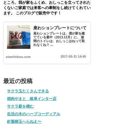
ところ、我が家をふくめ、おしっこを立ってされた
くないご家庭では来客への牽制をし続けてくれてい
ます。 このブログで販売中です！
座わションプレートについて
座わションプレートは、僕が家を建
てている最中（2013.12月）に、 板
間のトイレは、おしっこはねって取
れなくね？ ...
2017-05-31 14:45
otantinbou.com
最近の投稿
サクラ玉たくさんできる
焼肉やまと 岐阜インター店
サクラ薪を積む
生活の木のハーブコーディアル
針葉樹玉へらねえ〜