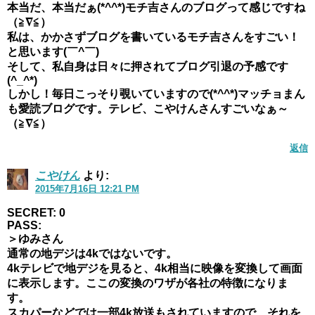
本当だ、本当だぁ(*^^*)モチ吉さんのブログって感じですね
（≧∇≦）
私は、かかさずブログを書いているモチ吉さんをすごい！
と思います(￣^￣)ゞ
そして、私自身は日々に押されてブログ引退の予感です
(^_^*)
しかし！毎日こっそり覗いていますので(*^^*)マッチョまん
も愛読ブログです。テレビ、こやけんさんすごいなぁ～
（≧∇≦）
返信
こやけん
より:
2015年7月16日 12:21 PM
SECRET: 0
PASS:
＞ゆみさん
通常の地デジは4kではないです。
4kテレビで地デジを見ると、4k相当に映像を変換して画面
に表示します。ここの変換のワザが各社の特徴になりま
す。
スカパーなどでは一部4k放送もされていますので、それを