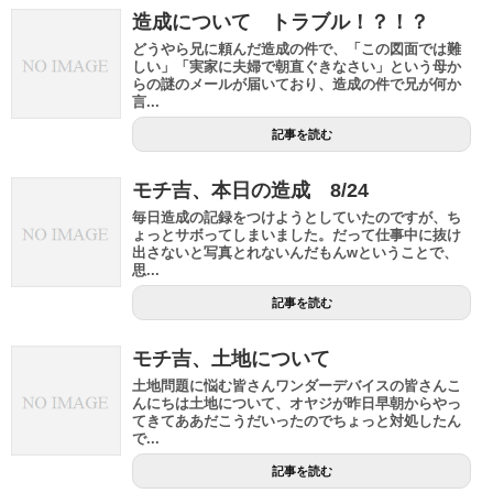
造成について トラブル！？！？
どうやら兄に頼んだ造成の件で、「この図面では難
しい」「実家に夫婦で朝直ぐきなさい」という母か
らの謎のメールが届いており、造成の件で兄が何か
言...
記事を読む
モチ吉、本日の造成 8/24
毎日造成の記録をつけようとしていたのですが、ち
ょっとサボってしまいました。だって仕事中に抜け
出さないと写真とれないんだもんwということで、
思...
記事を読む
モチ吉、土地について
土地問題に悩む皆さんワンダーデバイスの皆さんこ
んにちは土地について、オヤジが昨日早朝からやっ
てきてああだこうだいったのでちょっと対処したん
で...
記事を読む