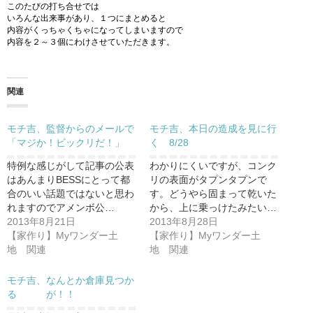
このたびの打ち合せでは
いろんな出来事があり、１つにまとめると
内容がくっちゃくちゃになってしまいますので
内容を２～３個にわけさせていただきます。
関連
モチ吉、監督からのメールで
モチ吉、本日の造成を見に行
「マジか！ビックリだ！」
く 8/28
特例な感じがして記事の公表
わかりにくいですが、コンク
はあんまりBESSにとって都
リの表面がタプンタプンで
合のいい話題ではないと思わ
す。どうやら固まって乾いた
れますのでアメンボ公…
から、上に乗っけたみたい…
2013年8月21日
2013年8月28日
【家作り】Myワンダー土
【家作り】Myワンダー土
地 関連
地 関連
モチ吉、なんとか倉庫見つか
る が！！