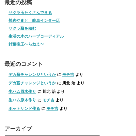
最近の投稿
サクラ玉たくさんできる
焼肉やまと 岐阜インター店
サクラ薪を積む
生活の木のハーブコーディアル
針葉樹玉へらねえ〜
最近のコメント
デカ薪チャレンジというか
に
モチ吉
より
デカ薪チャレンジというか
に
川北 治
より
生ハム原木作り
に
川北 治
より
生ハム原木作り
に
モチ吉
より
ホットサンド作る
に
モチ吉
より
アーカイブ