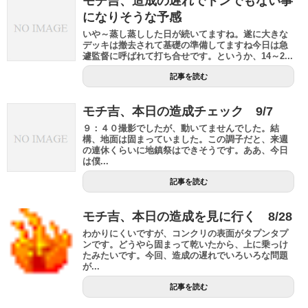
モチ吉、造成の遅れでトンでもない事
になりそうな予感
いや～蒸し蒸しした日が続いてますね。遂に大きな
デッキは撤去されて基礎の準備してますね今日は急
遽監督に呼ばれて打ち合せです。というか、14～2...
記事を読む
モチ吉、本日の造成チェック 9/7
９：４０撮影でしたが、動いてませんでした。結
構、地面は固まっていました。この調子だと、来週
の連休くらいに地鎮祭はできそうです。ああ、今日
は僕...
記事を読む
モチ吉、本日の造成を見に行く 8/28
わかりにくいですが、コンクリの表面がタプンタプ
ンです。どうやら固まって乾いたから、上に乗っけ
たみたいです。今回、造成の遅れでいろいろな問題
が...
記事を読む