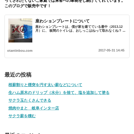
ってされたくないご家庭では来客への牽制をし続けてくれています。
このブログで販売中です！
座わションプレートについて
座わションプレートは、僕が家を建てている最中（2013.12
月）に、 板間のトイレは、おしっこはねって取れなくね？ ...
2017-05-31 14:45
otantinbou.com
最近の投稿
桜薪割りと煙突を汚す太い薪などについて
生ハム原木のドリップ（水分）を捨て、塩を追加して塗る
サクラ玉たくさんできる
焼肉やまと 岐阜インター店
サクラ薪を積む